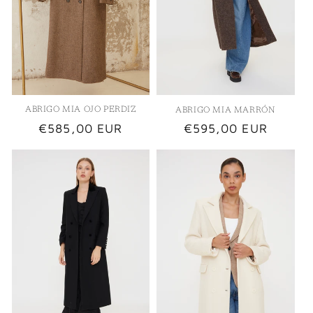
ABRIGO MIA OJO PERDIZ
ABRIGO MIA MARRÓN
Precio
€585,00 EUR
Precio
€595,00 EUR
habitual
habitual