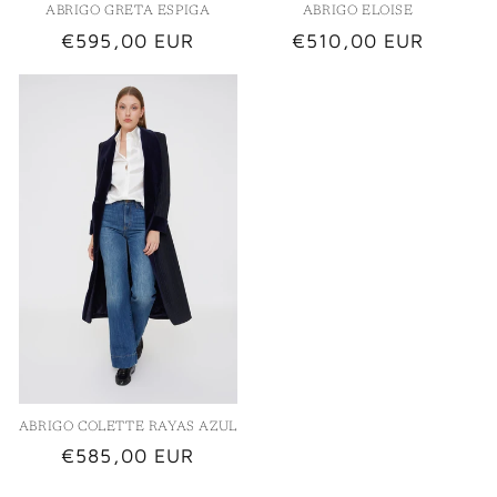
ABRIGO ELOISE
ABRIGO GRETA ESPIGA
Precio
€510,00 EUR
Precio
€595,00 EUR
habitual
habitual
ABRIGO COLETTE RAYAS AZUL
Precio
€585,00 EUR
habitual