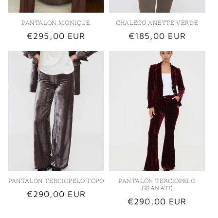
PANTALÓN MONIQUE
CHALECO ANETTE VERDE
Precio
€295,00 EUR
Precio
€185,00 EUR
habitual
habitual
PANTALÓN TERCIOPELO TOPO
PANTALÓN TERCIOPELO
GRANATE
Precio
€290,00 EUR
Precio
€290,00 EUR
habitual
habitual