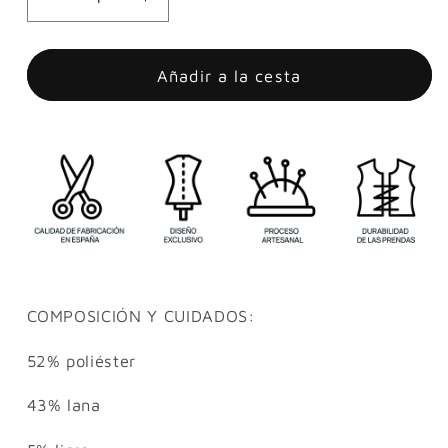
Reducir
Aumentar
cantidad
cantidad
para
para
PANTALÓN
PANTALÓN
Añadir a la cesta
MONIQUE
MONIQUE
VERDE
VERDE
COMPOSICIÓN Y CUIDADOS:
52% poliéster
43% lana