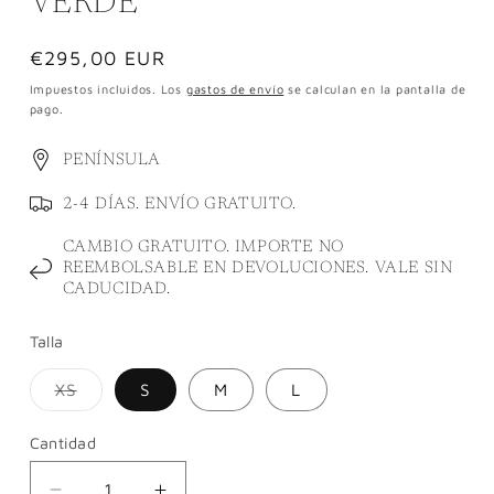
VERDE
Precio
€295,00 EUR
habitual
Impuestos incluidos. Los
gastos de envío
se calculan en la pantalla de
pago.
PENÍNSULA
2-4 DÍAS. ENVÍO GRATUITO.
CAMBIO GRATUITO. IMPORTE NO
REEMBOLSABLE EN DEVOLUCIONES. VALE SIN
CADUCIDAD.
Talla
Variante
XS
S
M
L
agotada
o
no
Cantidad
disponible