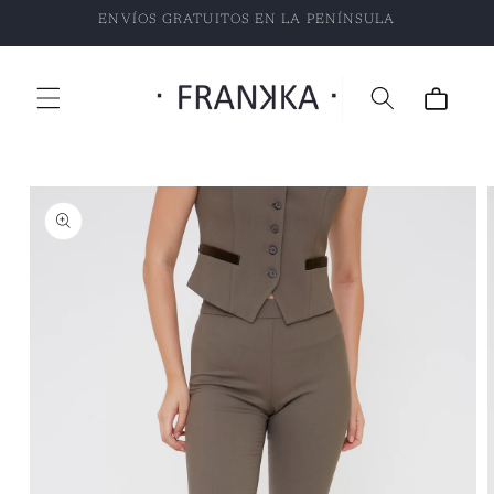
Ir
ENVÍOS GRATUITOS EN LA PENÍNSULA
directamente
al contenido
Carrito
Ir
directamente
a la
información
del producto